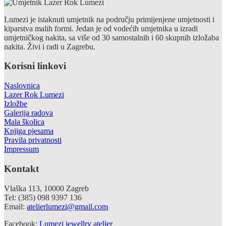
Lumezi je istaknuti umjetnik na području primijenjene umjetnosti i
kiparstva malih formi. Jedan je od vodećih umjetnika u izradi
umjetničkog nakita, sa više od 30 samostalnih i 60 skupnih izložaba
nakita. Živi i radi u Zagrebu.
Korisni linkovi
Naslovnica
Lazer Rok Lumezi
Izložbe
Galerija radova
Mala školica
Knjiga pjesama
Pravila privatnosti
Impressum
Kontakt
Vlaška 113, 10000 Zagreb
Tel: (385) 098 9397 136
Email:
atelierlumezi@gmail.com
Facebook:
Lumezi jewellry atelier