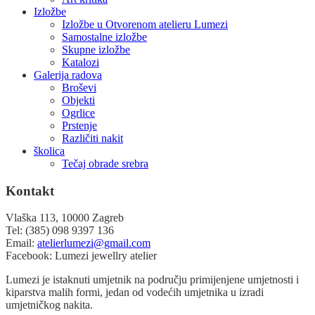
Izložbe
Izložbe u Otvorenom atelieru Lumezi
Samostalne izložbe
Skupne izložbe
Katalozi
Galerija radova
Broševi
Objekti
Ogrlice
Prstenje
Različiti nakit
školica
Tečaj obrade srebra
Kontakt
Vlaška 113, 10000 Zagreb
Tel: (385) 098 9397 136
Email:
atelierlumezi@gmail.com
Facebook: Lumezi jewellry atelier
Lumezi je istaknuti umjetnik na području primijenjene umjetnosti i
kiparstva malih formi, jedan od vodećih umjetnika u izradi
umjetničkog nakita.