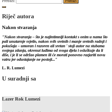
Pretraži:
Riječ autora
Nakon stvaranja
"Nakon stvaranja – što je najintimniji kontakt s onim u nama što
pali unutarnje svjetlo, nakon svih sretnih i manje sretnih radnji i
pokušaja – umoran i razoren ali sretan ' stoji autor na stubama
svojega zdanja, okrenut luđima od svoga djela i osluškuje da li
diše, i je li se održao plamen ili će morati ponovno razjariti novu
vatru jer odustajanje ne postoji..."
L. R. Lumezi
U suradnji sa
Lazer Rok Lumezi