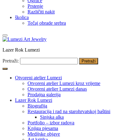
Ogrlice
Prstenje
Različiti nakit
školica
Tečaj obrade srebra
Lazer Rok Lumezi
Pretraži:
Otvoreni atelier Lumezi
Otvoreni atelier Lumezi kroz vrijeme
Otvoreni atelier Lumezi danas
Prodajna galerija
Lazer Rok Lumezi
Biografija
Restauracija i rad na starohrvatskoj baštini
Sinjska alka
Portfolio – izbor radova
Knjiga pjesama
Medijske objave
Art kritika