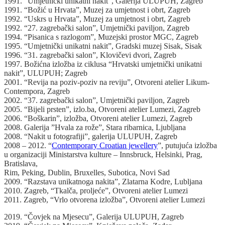
1991. “Umjetnički unikatni nakit”, Galerija ULUPUH, Zagreb
1991. “Božić u Hrvata”, Muzej za umjetnost i obrt, Zagreb
1992. “Uskrs u Hrvata”, Muzej za umjetnost i obrt, Zagreb
1992. “27. zagrebački salon”, Umjetnički paviljon, Zagreb
1994. “Pisanica s razlogom”, Muzejski prostor MGC, Zagreb
1995. “Umjetnički unikatni nakit”, Gradski muzej Sisak, Sisak
1996. “31. zagrebački salon”, Klovičevi dvori, Zagreb
1997. Božićna izložba iz ciklusa “Hrvatski umjetnički unikatni
nakit”, ULUPUH; Zagreb
2001. “Revija na poziv-poziv na reviju”, Otvoreni atelier Likum-
Contempora, Zagreb
2002. “37. zagrebački salon”, Umjetnički paviljon, Zagreb
2005. “Bijeli prsten”, izlo.ba, Otvoreni atelier Lumezi, Zagreb
2006. “Boškarin”, izložba, Otvoreni atelier Lumezi, Zagreb
2008. Galerija ”Hvala za rože”, Stara ribarnica, Ljubljana
2008. “Nakit u fotografiji”, galerija ULUPUH, Zagreb
2008 – 2012. “
Contemporary Croatian jewellery
”, putujuća izložba
u organizaciji Ministarstva kulture – Innsbruck, Helsinki, Prag,
Bratislava,
Rim, Peking, Dublin, Bruxelles, Subotica, Novi Sad
2009. “Razstava unikatnoga nakita”, Zlatarna Kodre, Lubljana
2010. Zagreb, “Tkalča, proljeće”, Otvoreni atelier Lumezi
2011. Zagreb, “Vrlo otvorena izložba”, Otvoreni atelier Lumezi
2019. “Čovjek na Mjesecu”, Galerija ULUPUH, Zagreb