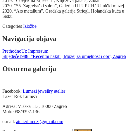
2019. “Čovjek na Mjesecu”, Knježeva palača, Zadar
2020. “55. Zagrebački salon”, Galerija ULUPUH/Tehnički muzej
2020. “Ars metallum”, Gradska galerija Striegl, Holandska kuća u
Sisku
Categories
Izložbe
Navigacija objava
Prethodno
Uz Impressum
Slijedeće
1988. “Recentni nakit”, Muzej za umjetnost i obrt, Zagreb
Otvorena galerija
Facebook:
Lumezi jewellry atelier
Lazer Rok Lumezi
Adresa: Vlaška 113, 10000 Zagreb
Mob: 098/9397-136
e-mail:
atelierlumezi@gmail.com