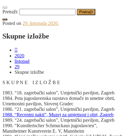
Pretraži:
Posted on
29. listopada 2020.
Skupne izložbe
2020
listopad
29
Skupne izložbe
S K U P N E I Z L O Ž B E
1983. “18. zagrebački salon”, Umjetnički paviljon, Zagreb
1984. Peta jugoslavenska razstava domače in umetne obrti,
Umetnostni paviljon, Slovenj Gradec
1986. “21. zagrebački salon”, Umjetnički paviljon, Zagreb
1988. “Recentni nakit”, Muzej za umjetnost i obrt, Zagreb
1989. “24. zagrebački salon”, Umjetnički paviljon, Zagreb
1990. “Kunstlerischer Schmuckaus jugoslawien”,
Mannheimer Kunstverein E. V, Mannheim