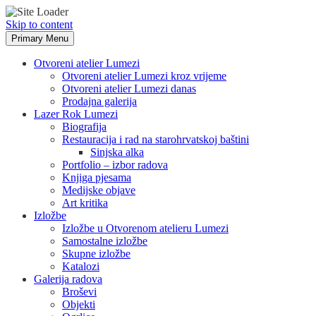
Skip to content
Primary Menu
Otvoreni atelier Lumezi
Otvoreni atelier Lumezi kroz vrijeme
Otvoreni atelier Lumezi danas
Prodajna galerija
Lazer Rok Lumezi
Biografija
Restauracija i rad na starohrvatskoj baštini
Sinjska alka
Portfolio – izbor radova
Knjiga pjesama
Medijske objave
Art kritika
Izložbe
Izložbe u Otvorenom atelieru Lumezi
Samostalne izložbe
Skupne izložbe
Katalozi
Galerija radova
Broševi
Objekti