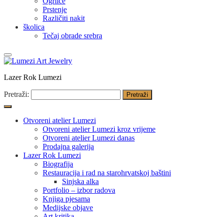
Ogrlice
Prstenje
Različiti nakit
školica
Tečaj obrade srebra
Lazer Rok Lumezi
Pretraži:
Otvoreni atelier Lumezi
Otvoreni atelier Lumezi kroz vrijeme
Otvoreni atelier Lumezi danas
Prodajna galerija
Lazer Rok Lumezi
Biografija
Restauracija i rad na starohrvatskoj baštini
Sinjska alka
Portfolio – izbor radova
Knjiga pjesama
Medijske objave
Art kritika