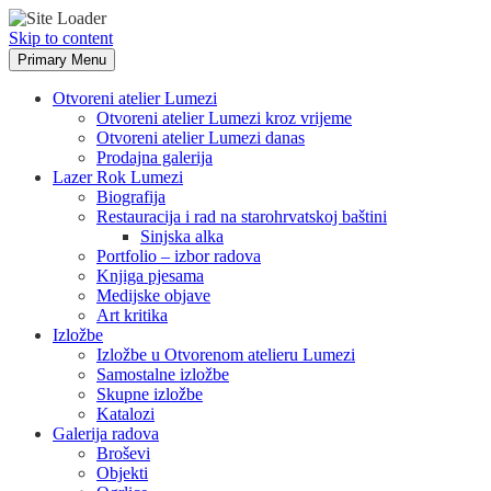
Skip to content
Primary Menu
Otvoreni atelier Lumezi
Otvoreni atelier Lumezi kroz vrijeme
Otvoreni atelier Lumezi danas
Prodajna galerija
Lazer Rok Lumezi
Biografija
Restauracija i rad na starohrvatskoj baštini
Sinjska alka
Portfolio – izbor radova
Knjiga pjesama
Medijske objave
Art kritika
Izložbe
Izložbe u Otvorenom atelieru Lumezi
Samostalne izložbe
Skupne izložbe
Katalozi
Galerija radova
Broševi
Objekti