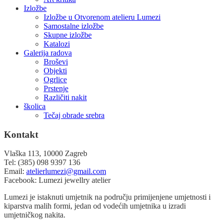
Izložbe
Izložbe u Otvorenom atelieru Lumezi
Samostalne izložbe
Skupne izložbe
Katalozi
Galerija radova
Broševi
Objekti
Ogrlice
Prstenje
Različiti nakit
školica
Tečaj obrade srebra
Kontakt
Vlaška 113, 10000 Zagreb
Tel: (385) 098 9397 136
Email:
atelierlumezi@gmail.com
Facebook: Lumezi jewellry atelier
Lumezi je istaknuti umjetnik na području primijenjene umjetnosti i
kiparstva malih formi, jedan od vodećih umjetnika u izradi
umjetničkog nakita.