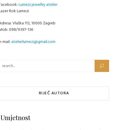
Facebook:
Lumezi jewellry atelier
Lazer Rok Lumezi
Adresa: Vlaška 113, 10000 Zagreb
Mob: 098/9397-136
e-mail:
atelierlumezi@gmail.com
Pretraži:
RIJEČ AUTORA
Umjetnost