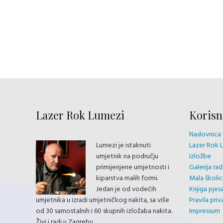
Lazer Rok Lumezi
Korisni
Naslovnica
Lumezi je istaknuti
Lazer Rok 
umjetnik na području
Izložbe
primijenjene umjetnosti i
Galerija ra
kiparstva malih formi.
Mala školic
Jedan je od vodećih
Knjiga pje
umjetnika u izradi umjetničkog nakita, sa više
Pravila priv
od 30 samostalnih i 60 skupnih izložaba nakita.
Impressum
Živi i radi u Zagrebu.