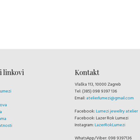
 linkovi
Kontakt
Vlaška 113, 10000 Zagreb
Lumezi
Tel: (385) 098 9397 136
Email:
atelierlumezi@gmail.com
dova
Facebook:
Lumezi jewellry atelier
a
Facebook: Lazer Rok Lumezi
sama
Instagram:
LazerRokLumezi
atnosti
WhatsApp/Viber: 098 9397136