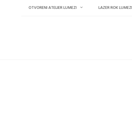
Skip
OTVORENI ATELIER LUMEZI
LAZER ROK LUMEZ
to
content