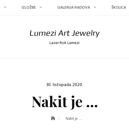
I
IZLOŽBE
GALERIJA RADOVA
ŠKOLICA
Lazer Rok Lumezi
Posted
30. listopada 2020.
on
Nakit je …
Nakit je …