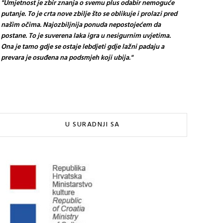
"Umjetnost je zbir znanja o svemu plus odabir nemoguće
putanje. To je crta nove zbilje što se oblikuje i prolazi pred
našim očima. Najozbiljnija ponuda nepostojećem da
postane. To je suverena laka igra u nesigurnim uvjetima.
Ona je tamo gdje se ostaje lebdjeti gdje lažni padaju a
prevara je osuđena na podsmjeh koji ubija."
U SURADNJI SA