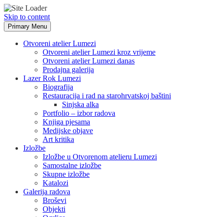
Skip to content
Primary Menu
Otvoreni atelier Lumezi
Otvoreni atelier Lumezi kroz vrijeme
Otvoreni atelier Lumezi danas
Prodajna galerija
Lazer Rok Lumezi
Biografija
Restauracija i rad na starohrvatskoj baštini
Sinjska alka
Portfolio – izbor radova
Knjiga pjesama
Medijske objave
Art kritika
Izložbe
Izložbe u Otvorenom atelieru Lumezi
Samostalne izložbe
Skupne izložbe
Katalozi
Galerija radova
Broševi
Objekti