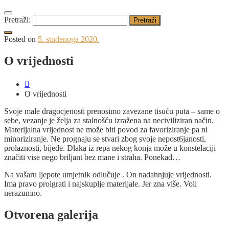
Pretraži:
Posted on
5. studenoga 2020.
O vrijednosti
O vrijednosti
Svoje male dragocjenosti prenosimo zavezane tisuću puta – same o
sebe, vezanje je želja za stalnošću izražena na neciviliziran način.
Materijalna vrijednost ne može biti povod za favoriziranje pa ni
minoriziranje. Ne prognaju se stvari zbog svoje nepost6janosti,
prolaznosti, bijede. Dlaka iz repa nekog konja može u konstelaciji
značiti vise nego briljant bez mane i straha. Ponekad…
Na vašaru ljepote umjetnik odlučuje . On nadahnjuje vrijednosti.
Ima pravo proigrati i najskuplje materijale. Jer zna više. Voli
nerazumno.
Otvorena galerija