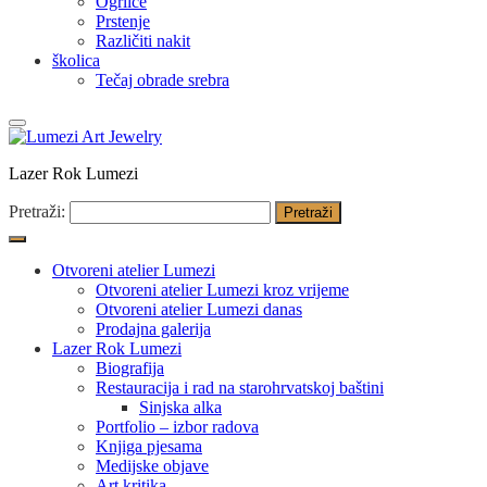
Ogrlice
Prstenje
Različiti nakit
školica
Tečaj obrade srebra
Lazer Rok Lumezi
Pretraži:
Otvoreni atelier Lumezi
Otvoreni atelier Lumezi kroz vrijeme
Otvoreni atelier Lumezi danas
Prodajna galerija
Lazer Rok Lumezi
Biografija
Restauracija i rad na starohrvatskoj baštini
Sinjska alka
Portfolio – izbor radova
Knjiga pjesama
Medijske objave
Art kritika