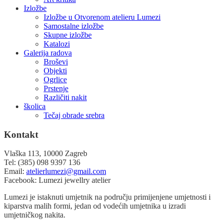
Izložbe
Izložbe u Otvorenom atelieru Lumezi
Samostalne izložbe
Skupne izložbe
Katalozi
Galerija radova
Broševi
Objekti
Ogrlice
Prstenje
Različiti nakit
školica
Tečaj obrade srebra
Kontakt
Vlaška 113, 10000 Zagreb
Tel: (385) 098 9397 136
Email:
atelierlumezi@gmail.com
Facebook: Lumezi jewellry atelier
Lumezi je istaknuti umjetnik na području primijenjene umjetnosti i
kiparstva malih formi, jedan od vodećih umjetnika u izradi
umjetničkog nakita.