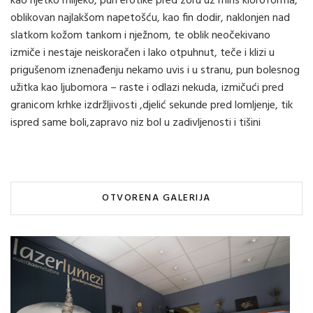
kao rijetko mlijeko, pun erotike pred zoru uz miris kloroforma,
oblikovan najlakšom napetošću, kao fin dodir, naklonjen nad
slatkom kožom tankom i nježnom, te oblik neočekivano
izmiče i nestaje neiskoračen i lako otpuhnut, teče i klizi u
prigušenom iznenađenju nekamo uvis i u stranu, pun bolesnog
užitka kao ljubomora – raste i odlazi nekuda, izmičući pred
granicom krhke izdržljivosti ,djelić sekunde pred lomljenje, tik
ispred same boli,zapravo niz bol u zadivljenosti i tišini
OTVORENA GALERIJA