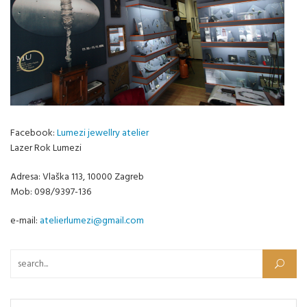
Facebook:
Lumezi jewellry atelier
Lazer Rok Lumezi
Adresa: Vlaška 113, 10000 Zagreb
Mob: 098/9397-136
e-mail:
atelierlumezi@gmail.com
Pretraži: