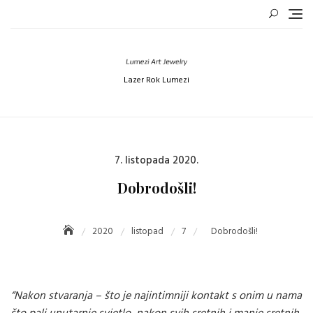
Skip
to
content
Lazer Rok Lumezi
Posted
7. listopada 2020.
on
Dobrodošli!
2020
listopad
7
Dobrodošli!
“Nakon stvaranja – što je najintimniji kontakt s onim u nama