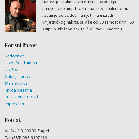
Lumezi je istaknuti umjetnik na području
primijenjene umjetnosti i kiparstva malih formi.
Jedan je od vodećih umjetnika u izradi
umjetničkog nakita, sa više od 30 samostalnih i 60
skupnih izložaba nakita. Živi i radi u Zagrebu.
Korisni linkovi
Naslovnica
Lazer Rok Lumezi
Izložbe
Galerija radova
Mala školica
Knjiga pjesama
Pravila privatnosti
Impressum
Kontakt
Vlaška 113, 10000 Zagreb
Tel: (385) 098 9397 136