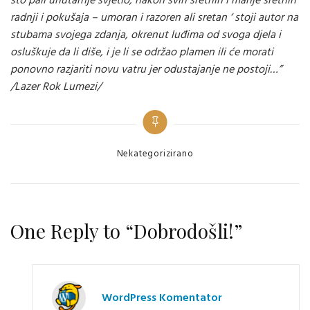
što pali unutarnje svjetlo, nakon svih sretnih i manje sretnih
radnji i pokušaja – umoran i razoren ali sretan ‘ stoji autor na
stubama svojega zdanja, okrenut luđima od svoga djela i
osluškuje da li diše, i je li se održao plamen ili će morati
ponovno razjariti novu vatru jer odustajanje ne postoji…”
/Lazer Rok Lumezi/
Categories
Nekategorizirano
One Reply to “Dobrodošli!”
WordPress Komentator