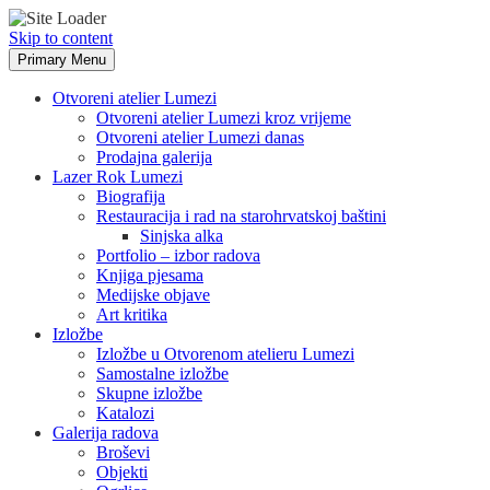
Skip to content
Primary Menu
Otvoreni atelier Lumezi
Otvoreni atelier Lumezi kroz vrijeme
Otvoreni atelier Lumezi danas
Prodajna galerija
Lazer Rok Lumezi
Biografija
Restauracija i rad na starohrvatskoj baštini
Sinjska alka
Portfolio – izbor radova
Knjiga pjesama
Medijske objave
Art kritika
Izložbe
Izložbe u Otvorenom atelieru Lumezi
Samostalne izložbe
Skupne izložbe
Katalozi
Galerija radova
Broševi
Objekti