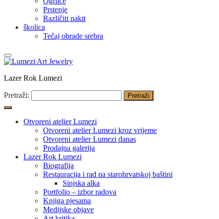
Ogrlice
Prstenje
Različiti nakit
školica
Tečaj obrade srebra
Lazer Rok Lumezi
Pretraži:
Otvoreni atelier Lumezi
Otvoreni atelier Lumezi kroz vrijeme
Otvoreni atelier Lumezi danas
Prodajna galerija
Lazer Rok Lumezi
Biografija
Restauracija i rad na starohrvatskoj baštini
Sinjska alka
Portfolio – izbor radova
Knjiga pjesama
Medijske objave
Art kritika