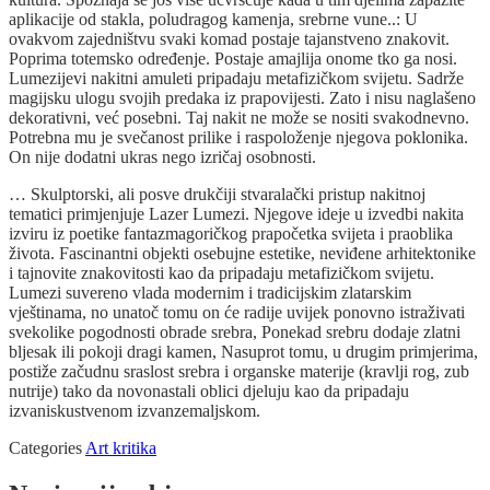
aplikacije od stakla, poludragog kamenja, srebrne vune..: U
ovakvom zajedništvu svaki komad postaje tajanstveno znakovit.
Poprima totemsko određenje. Postaje amajlija onome tko ga nosi.
Lumezijevi nakitni amuleti pripadaju metafizičkom svijetu. Sadrže
magijsku ulogu svojih predaka iz prapovijesti. Zato i nisu naglašeno
dekorativni, već posebni. Taj nakit ne može se nositi svakodnevno.
Potrebna mu je svečanost prilike i raspoloženje njegova poklonika.
On nije dodatni ukras nego izričaj osobnosti.
… Skulptorski, ali posve drukčiji stvaralački pristup nakitnoj
tematici primjenjuje Lazer Lumezi. Njegove ideje u izvedbi nakita
izviru iz poetike fantazmagoričkog prapočetka svijeta i praoblika
života. Fascinantni objekti osebujne estetike, neviđene arhitektonike
i tajnovite znakovitosti kao da pripadaju metafizičkom svijetu.
Lumezi suvereno vlada modernim i tradicijskim zlatarskim
vještinama, no unatoč tomu on će radije uvijek ponovno istraživati
svekolike pogodnosti obrade srebra, Ponekad srebru dodaje zlatni
bljesak ili pokoji dragi kamen, Nasuprot tomu, u drugim primjerima,
postiže začudnu sraslost srebra i organske materije (kravlji rog, zub
nutrije) tako da novonastali oblici djeluju kao da pripadaju
izvaniskustvenom izvanzemaljskom.
Categories
Art kritika