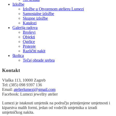
Izložbe
Izložbe u Otvorenom atelieru Lumezi
Samostalne izložbe
Skupne izložbe
Katalozi
Galerija radova
Broševi
Objekti
Ogrlice
Prstenje
Različiti nakit
školica
Tečaj obrade srebra
Kontakt
Vlaška 113, 10000 Zagreb
Tel: (385) 098 9397 136
Email:
atelierlumezi@gmail.com
Facebook: Lumezi jewellry atelier
Lumezi je istaknuti umjetnik na području primijenjene umjetnosti i
kiparstva malih formi, jedan od vodećih umjetnika u izradi
umjetničkog nakita.