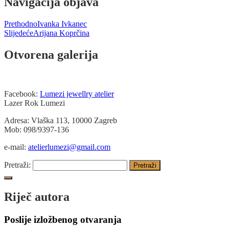
Navigacija objava
Prethodno
Ivanka Ivkanec
Slijedeće
Arijana Koprčina
Otvorena galerija
Facebook:
Lumezi jewellry atelier
Lazer Rok Lumezi
Adresa: Vlaška 113, 10000 Zagreb
Mob: 098/9397-136
e-mail:
atelierlumezi@gmail.com
Pretraži:
Riječ autora
Poslije izložbenog otvaranja