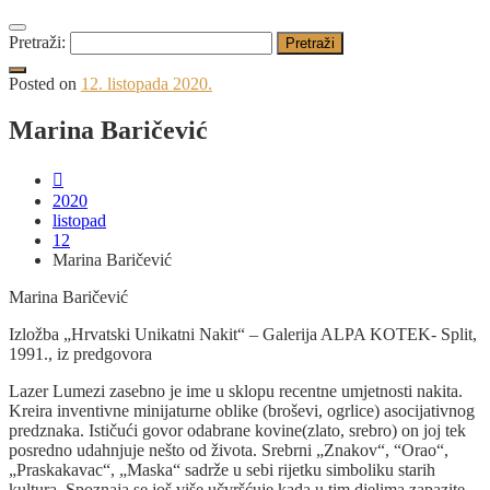
Pretraži:
Posted on
12. listopada 2020.
Marina Baričević
2020
listopad
12
Marina Baričević
Marina Baričević
Izložba „Hrvatski Unikatni Nakit“ – Galerija ALPA KOTEK- Split,
1991., iz predgovora
Lazer Lumezi zasebno je ime u sklopu recentne umjetnosti nakita.
Kreira inventivne minijaturne oblike (broševi, ogrlice) asocijativnog
predznaka. Ističući govor odabrane kovine(zlato, srebro) on joj tek
posredno udahnjuje nešto od života. Srebrni „Znakov“, “Orao“,
„Praskakavac“, „Maska“ sadrže u sebi rijetku simboliku starih
kultura. Spoznaja se još više učvršćuje kada u tim djelima zapazite