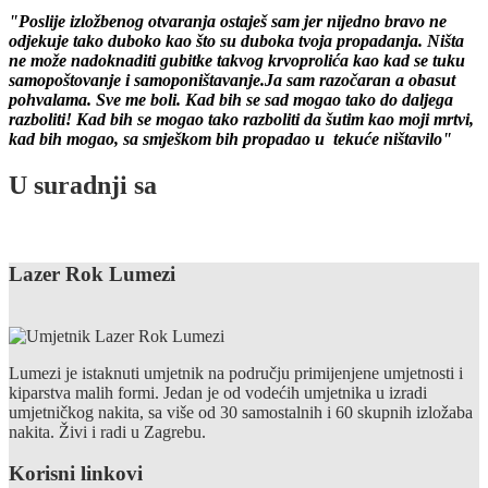
"Poslije izložbenog otvaranja ostaješ sam jer nijedno bravo ne
odjekuje tako duboko kao što su duboka tvoja propadanja. Ništa
ne može nadoknaditi gubitke takvog krvoprolića kao kad se tuku
samopoštovanje i samoponištavanje.Ja sam razočaran a obasut
pohvalama. Sve me boli. Kad bih se sad mogao tako do daljega
razboliti! Kad bih se mogao tako razboliti da šutim kao moji mrtvi,
kad bih mogao, sa smješkom bih propadao u tekuće ništavilo"
U suradnji sa
Lazer Rok Lumezi
Lumezi je istaknuti umjetnik na području primijenjene umjetnosti i
kiparstva malih formi. Jedan je od vodećih umjetnika u izradi
umjetničkog nakita, sa više od 30 samostalnih i 60 skupnih izložaba
nakita. Živi i radi u Zagrebu.
Korisni linkovi