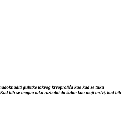
 nadoknaditi gubitke takvog krvoprolića kao kad se tuku
ad bih se mogao tako razboliti da šutim kao moji mrtvi, kad bih