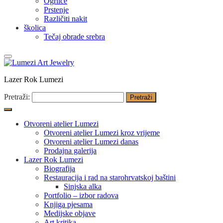
Ogrlice
Prstenje
Različiti nakit
školica
Tečaj obrade srebra
Lazer Rok Lumezi
Pretraži:
Otvoreni atelier Lumezi
Otvoreni atelier Lumezi kroz vrijeme
Otvoreni atelier Lumezi danas
Prodajna galerija
Lazer Rok Lumezi
Biografija
Restauracija i rad na starohrvatskoj baštini
Sinjska alka
Portfolio – izbor radova
Knjiga pjesama
Medijske objave
Art kritika