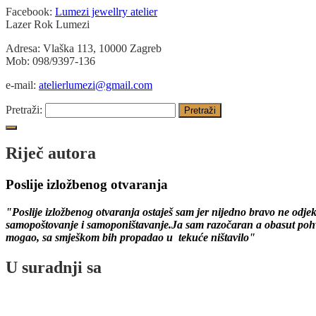
Facebook:
Lumezi jewellry atelier
Lazer Rok Lumezi
Adresa: Vlaška 113, 10000 Zagreb
Mob: 098/9397-136
e-mail:
atelierlumezi@gmail.com
Pretraži:
Riječ autora
Poslije izložbenog otvaranja
"Poslije izložbenog otvaranja ostaješ sam jer nijedno bravo ne odj
samopoštovanje i samoponištavanje.Ja sam razočaran a obasut pohval
mogao, sa smješkom bih propadao u tekuće ništavilo"
U suradnji sa