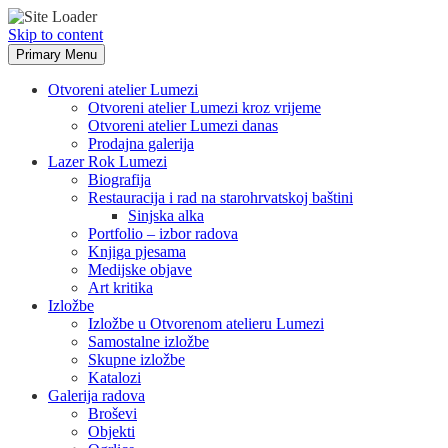
Skip to content
Primary Menu
Otvoreni atelier Lumezi
Otvoreni atelier Lumezi kroz vrijeme
Otvoreni atelier Lumezi danas
Prodajna galerija
Lazer Rok Lumezi
Biografija
Restauracija i rad na starohrvatskoj baštini
Sinjska alka
Portfolio – izbor radova
Knjiga pjesama
Medijske objave
Art kritika
Izložbe
Izložbe u Otvorenom atelieru Lumezi
Samostalne izložbe
Skupne izložbe
Katalozi
Galerija radova
Broševi
Objekti