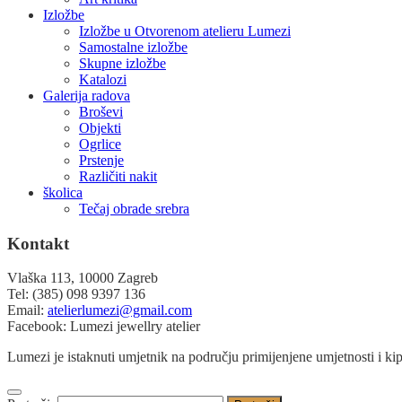
Izložbe
Izložbe u Otvorenom atelieru Lumezi
Samostalne izložbe
Skupne izložbe
Katalozi
Galerija radova
Broševi
Objekti
Ogrlice
Prstenje
Različiti nakit
školica
Tečaj obrade srebra
Kontakt
Vlaška 113, 10000 Zagreb
Tel: (385) 098 9397 136
Email:
atelierlumezi@gmail.com
Facebook: Lumezi jewellry atelier
Lumezi je istaknuti umjetnik na području primijenjene umjetnosti i ki