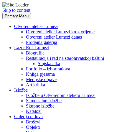
Skip to content
Primary Menu
Otvoreni atelier Lumezi
Otvoreni atelier Lumezi kroz vrijeme
Otvoreni atelier Lumezi danas
Prodajna galerija
Lazer Rok Lumezi
Biografija
Restauracija i rad na starohrvatskoj baštini
Sinjska alka
Portfolio – izbor radova
Knjiga pjesama
Medijske objave
Art kritika
Izložbe
Izložbe u Otvorenom atelieru Lumezi
Samostalne izložbe
Skupne izložbe
Katalozi
Galerija radova
Broševi
Objekti