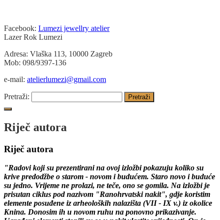
Facebook:
Lumezi jewellry atelier
Lazer Rok Lumezi
Adresa: Vlaška 113, 10000 Zagreb
Mob: 098/9397-136
e-mail:
atelierlumezi@gmail.com
Pretraži:
Riječ autora
Riječ autora
"Radovi koji su prezentirani na ovoj izložbi pokazuju koliko su
krive predodžbe o starom - novom i budućem. Staro novo i buduće
su jedno. Vrijeme ne prolazi, ne teče, ono se gomila. Na izložbi je
prisutan ciklus pod nazivom "Ranohrvatski nakit", gdje koristim
elemente posuđene iz arheoloških nalazišta (VII - IX v.) iz okolice
Knina. Donosim ih u novom ruhu na ponovno prikazivanje.