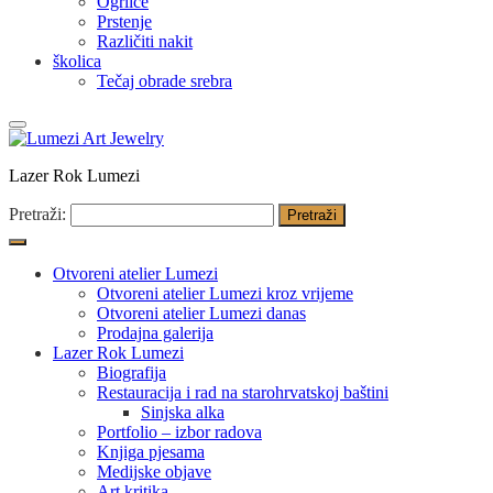
Ogrlice
Prstenje
Različiti nakit
školica
Tečaj obrade srebra
Lazer Rok Lumezi
Pretraži:
Otvoreni atelier Lumezi
Otvoreni atelier Lumezi kroz vrijeme
Otvoreni atelier Lumezi danas
Prodajna galerija
Lazer Rok Lumezi
Biografija
Restauracija i rad na starohrvatskoj baštini
Sinjska alka
Portfolio – izbor radova
Knjiga pjesama
Medijske objave
Art kritika