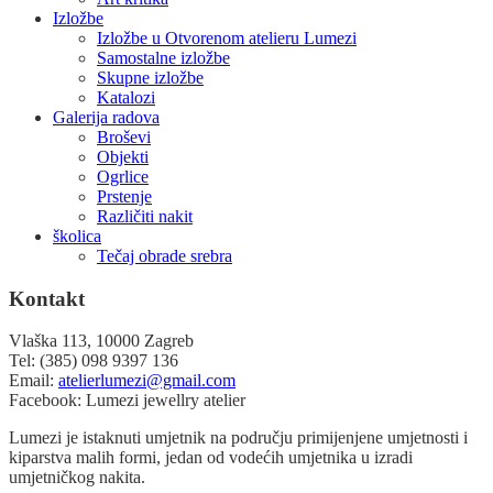
Izložbe
Izložbe u Otvorenom atelieru Lumezi
Samostalne izložbe
Skupne izložbe
Katalozi
Galerija radova
Broševi
Objekti
Ogrlice
Prstenje
Različiti nakit
školica
Tečaj obrade srebra
Kontakt
Vlaška 113, 10000 Zagreb
Tel: (385) 098 9397 136
Email:
atelierlumezi@gmail.com
Facebook: Lumezi jewellry atelier
Lumezi je istaknuti umjetnik na području primijenjene umjetnosti i
kiparstva malih formi, jedan od vodećih umjetnika u izradi
umjetničkog nakita.