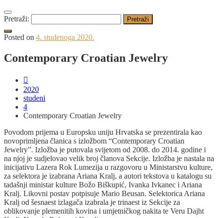
Pretraži:
Posted on
4. studenoga 2020.
Contemporary Croatian Jewelry
2020
studeni
4
Contemporary Croatian Jewelry
Povodom prijema u Europsku uniju Hrvatska se prezentirala kao
novoprimljena članica s izložbom “Contemporary Croatian
Jewelry”. Izložba je putovala svijetom od 2008. do 2014. godine i
na njoj je sudjelovao velik broj članova Sekcije. Izložba je nastala na
inicijativu Lazera Rok Lumezija u razgovoru u Ministarstvu kulture,
za selektora je izabrana Ariana Kralj, a autori tekstova u katalogu su
tadašnji ministar kulture Božo Biškupić, Ivanka Ivkanec i Ariana
Kralj. Likovni postav potpisuje Mario Beusan. Selektorica Ariana
Kralj od šesnaest izlagača izabrala je trinaest iz Sekcije za
oblikovanje plemenitih kovina i umjetničkog nakita te Veru Dajht