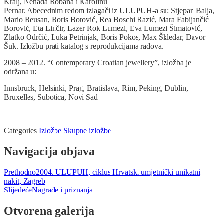
Kralj, Nenada Robana i Karolinu
Pernar. Abecednim redom izlagači iz ULUPUH-a su: Stjepan Balja,
Mario Beusan, Boris Borović, Rea Boschi Razić, Mara Fabijančić
Borović, Eta Linčir, Lazer Rok Lumezi, Eva Lumezi Šimatović,
Zlatko Odrčić, Luka Petrinjak, Boris Pokos, Max Škledar, Davor
Šuk. Izložbu prati katalog s reprodukcijama radova.
2008 – 2012. “Contemporary Croatian jewellery”, izložba je
održana u:
Innsbruck, Helsinki, Prag, Bratislava, Rim, Peking, Dublin,
Bruxelles, Subotica, Novi Sad
Categories
Izložbe
Skupne izložbe
Navigacija objava
Prethodno
2004. ULUPUH, ciklus Hrvatski umjetnički unikatni
nakit, Zagreb
Slijedeće
Nagrade i priznanja
Otvorena galerija