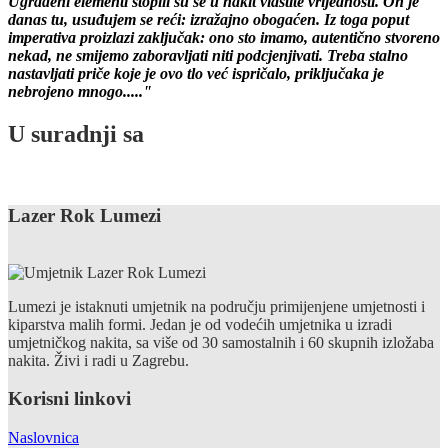
Ugrađeni elementi stopili su se u nakit vlastite vrijednosti. On je
danas tu, usuđujem se reći: izražajno obogaćen. Iz toga poput
imperativa proizlazi zaključak: ono sto imamo, autentično stvoreno
nekad, ne smijemo zaboravljati niti podcjenjivati. Treba stalno
nastavljati priče koje je ovo tlo već ispričalo, priključaka je
nebrojeno mnogo....."
U suradnji sa
Lazer Rok Lumezi
Lumezi je istaknuti umjetnik na području primijenjene umjetnosti i
kiparstva malih formi. Jedan je od vodećih umjetnika u izradi
umjetničkog nakita, sa više od 30 samostalnih i 60 skupnih izložaba
nakita. Živi i radi u Zagrebu.
Korisni linkovi
Naslovnica