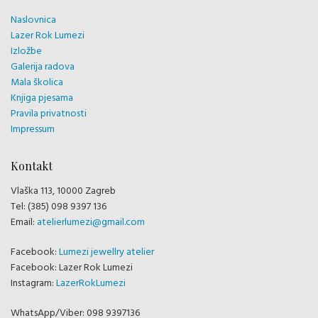
Naslovnica
Lazer Rok Lumezi
Izložbe
Galerija radova
Mala školica
Knjiga pjesama
Pravila privatnosti
Impressum
Kontakt
Vlaška 113, 10000 Zagreb
Tel: (385) 098 9397 136
Email:
atelierlumezi@gmail.com
Facebook:
Lumezi jewellry atelier
Facebook: Lazer Rok Lumezi
Instagram:
LazerRokLumezi
WhatsApp/Viber: 098 9397136